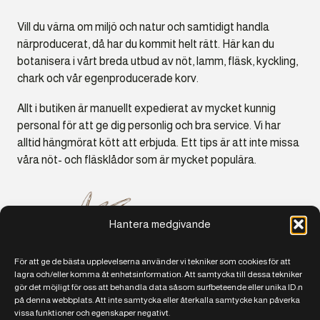
Vill du värna om miljö och natur och samtidigt handla
närproducerat, då har du kommit helt rätt. Här kan du
botanisera i vårt breda utbud av nöt, lamm, fläsk, kyckling,
chark och vår egenproducerade korv.
Allt i butiken är manuellt expedierat av mycket kunnig
personal för att ge dig personlig och bra service. Vi har
alltid hängmörat kött att erbjuda. Ett tips är att inte missa
våra nöt- och fläsklådor som är mycket populära.
Hantera medgivande
För att ge de bästa upplevelserna använder vi tekniker som cookies för att
lagra och/eller komma åt enhetsinformation. Att samtycka till dessa tekniker
gör det möjligt för oss att behandla data såsom surfbeteende eller unika ID:n
på denna webbplats. Att inte samtycka eller återkalla samtycke kan påverka
vissa funktioner och egenskaper negativt.