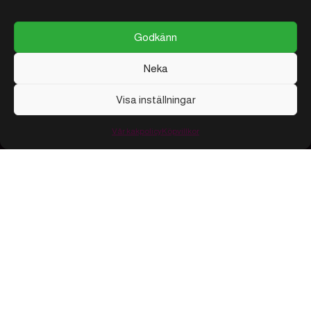
Godkänn
Neka
Visa inställningar
Vår kakpolicy
Köpvillkor
Urval från vår butik