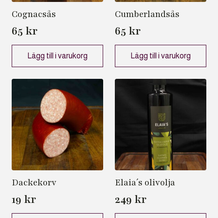
Cognacsås
Cumberlandsås
65
kr
65
kr
Lägg till i varukorg
Lägg till i varukorg
Dackekorv
Elaia´s olivolja
19
kr
249
kr