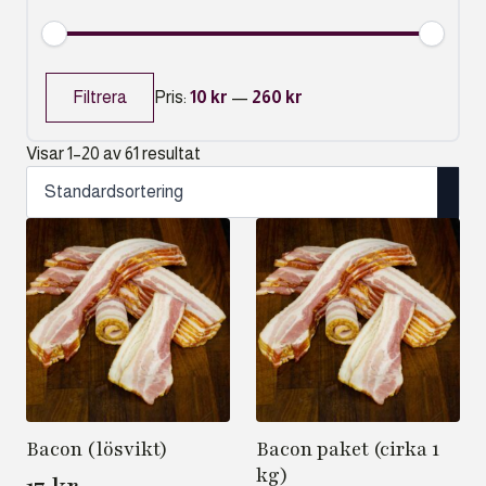
Min
Max
pris
pris
Filtrera
Pris:
10 kr
—
260 kr
Visar 1–20 av 61 resultat
Bacon (lösvikt)
Bacon paket (cirka 1
kg)