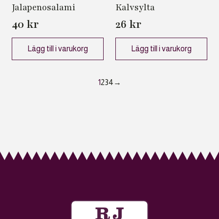
Jalapenosalami
Kalvsylta
40
kr
26
kr
Lägg till i varukorg
Lägg till i varukorg
1
2
3
4
→