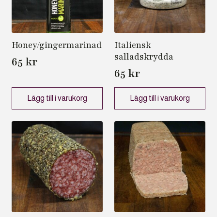
Honey/gingermarinad
Italiensk
salladskrydda
65
kr
65
kr
Lägg till i varukorg
Lägg till i varukorg