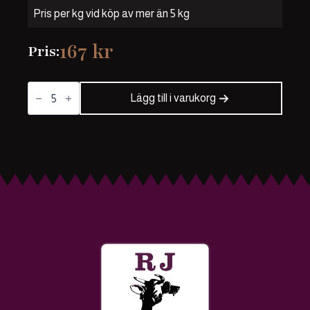
Pris per kg vid köp av mer än 5 kg
167
kr
Pris:
Blandfärs
70/30
Lägg till i varukorg
5kg
mängd