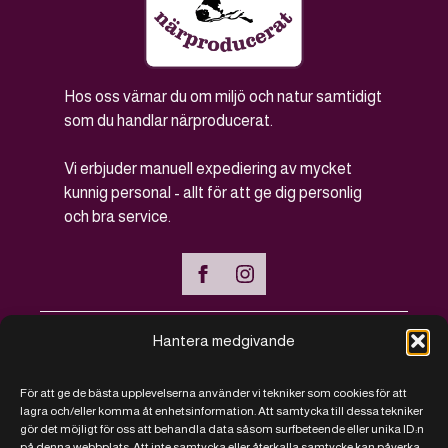
Hos oss värnar du om miljö och natur samtidigt
som du handlar närproducerat.
Vi erbjuder manuell expediering av mycket
kunnig personal - allt för att ge dig personlig
och bra service.
Hantera medgivande
Handla online
För att ge de bästa upplevelserna använder vi tekniker som cookies för att
Vanliga frågor - FAQ
lagra och/eller komma åt enhetsinformation. Att samtycka till dessa tekniker
gör det möjligt för oss att behandla data såsom surfbeteende eller unika ID:n
Kontakt
på denna webbplats. Att inte samtycka eller återkalla samtycke kan påverka