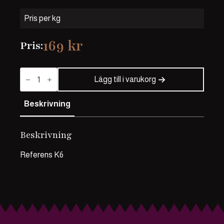
Pris per kg
169
kr
Pris:
Blandfärs
mängd
Lägg till i varukorg
Beskrivning
Beskrivning
Referens K6