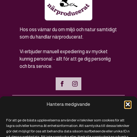
Hos oss värnar du om miljö och natur samtidigt
som du handlar närproducerat.
Vi erbjuder manuell expediering av mycket
kunnig personal - allt för att ge dig personlig
och bra service.
Hantera medgivande
Handla online
För att ge de bästa upplevelserna använder vi tekniker som cookies för att
Vanliga frågor - FAQ
lagra och/eller komma åt enhetsinformation. Att samtycka till dessa tekniker
gör det möjligt för oss att behandla data såsom surfbeteende eller unika ID:n
Kontakt
på denna webbplats. Att inte samtycka eller återkalla samtycke kan påverka