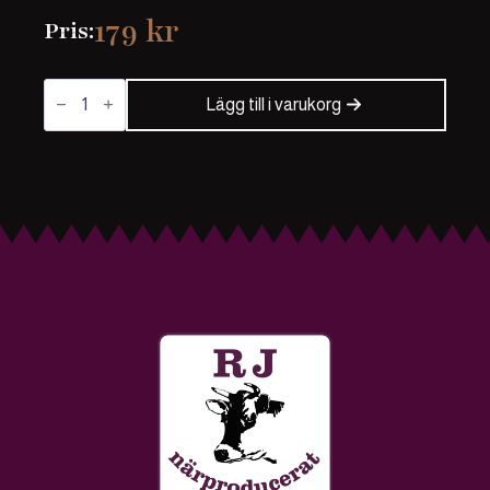
179
kr
Pris:
Plommonspäckad
karré
Lägg till i varukorg
mängd