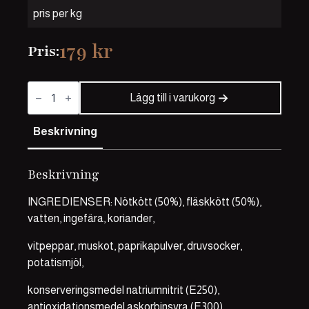
pris per kg
179
kr
Pris:
Orustprins
mängd
Lägg till i varukorg
Beskrivning
Beskrivning
INGREDIENSER: Nötkött (50%), fläskkött (50%),
vatten, ingefära, koriander,
vitpeppar, muskot, paprikapulver, druvsocker,
potatismjöl,
konserveringsmedel natriumnitrit (E250),
antioxidationsmedel askorbinsyra (E300),