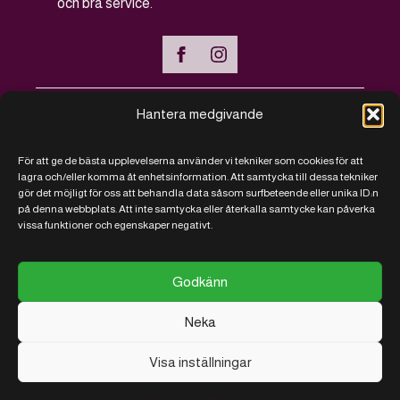
och bra service.
Hantera medgivande
Handla online
För att ge de bästa upplevelserna använder vi tekniker som cookies för att
Vanliga frågor - FAQ
lagra och/eller komma åt enhetsinformation. Att samtycka till dessa tekniker
gör det möjligt för oss att behandla data såsom surfbeteende eller unika ID:n
Kontakt
på denna webbplats. Att inte samtycka eller återkalla samtycke kan påverka
vissa funktioner och egenskaper negativt.
Köpvillkor
Vi sparar på kakor
Godkänn
Neka
Visa inställningar
© 2026 RJ Närproducerat
Utvecklad
av