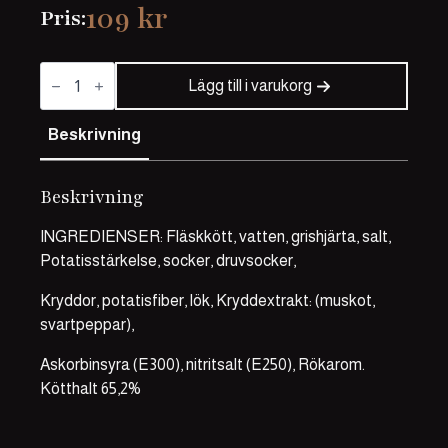
109
kr
Pris:
Stek
&
Lägg till i varukorg
grillkorv
mängd
Beskrivning
Beskrivning
INGREDIENSER: Fläskkött, vatten, grishjärta, salt,
Potatisstärkelse, socker, druvsocker,
Kryddor, potatisfiber, lök, Kryddextrakt: (muskot,
svartpeppar),
Askorbinsyra (E300), nitritsalt (E250), Rökarom.
Kötthalt 65,2%