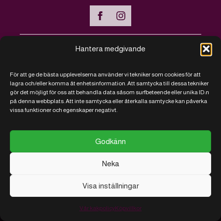
Hantera medgivande
Handla online
För att ge de bästa upplevelserna använder vi tekniker som cookies för att
Vanliga frågor - FAQ
lagra och/eller komma åt enhetsinformation. Att samtycka till dessa tekniker
gör det möjligt för oss att behandla data såsom surfbeteende eller unika ID:n
Kontakt
på denna webbplats. Att inte samtycka eller återkalla samtycke kan påverka
vissa funktioner och egenskaper negativt.
Köpvillkor
Vi sparar på kakor
Godkänn
Neka
Visa inställningar
© 2026 RJ Närproducerat
Utvecklad
av
AB
med
ITConnect
Vår kakpolicy
Köpvillkor