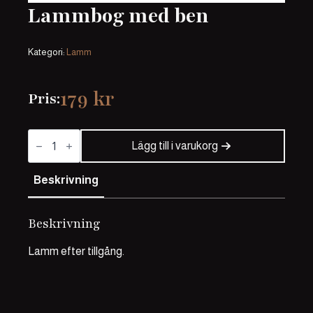
Lammbog med ben
Kategori:
Lamm
179
kr
Pris:
Lammbog
med
Lägg till i varukorg
ben
mängd
Beskrivning
Beskrivning
Lamm efter tillgång.