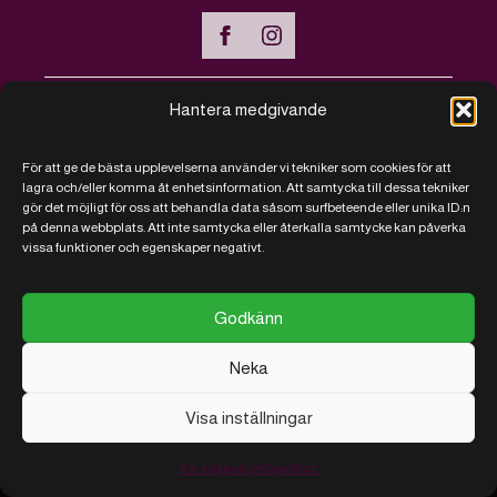
Hantera medgivande
Handla online
För att ge de bästa upplevelserna använder vi tekniker som cookies för att
Vanliga frågor - FAQ
lagra och/eller komma åt enhetsinformation. Att samtycka till dessa tekniker
gör det möjligt för oss att behandla data såsom surfbeteende eller unika ID:n
Kontakt
på denna webbplats. Att inte samtycka eller återkalla samtycke kan påverka
vissa funktioner och egenskaper negativt.
Köpvillkor
Vi sparar på kakor
Godkänn
Neka
Visa inställningar
© 2026 RJ Närproducerat
Utvecklad
av
AB
med
ITConnect
Vår kakpolicy
Köpvillkor