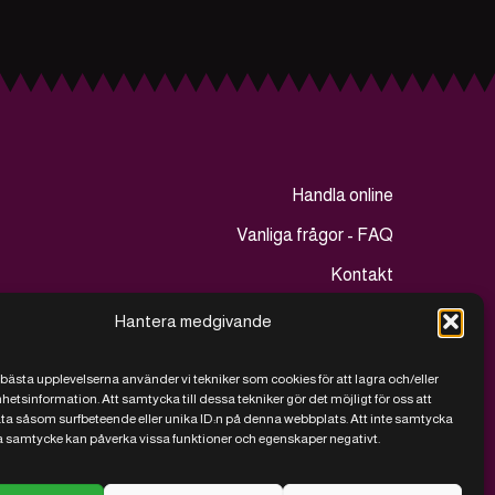
Handla online
Vanliga frågor - FAQ
Kontakt
Köpvillkor
Hantera medgivande
Vi sparar på kakor
 bästa upplevelserna använder vi tekniker som cookies för att lagra och/eller
tsinformation. Att samtycka till dessa tekniker gör det möjligt för oss att
a såsom surfbeteende eller unika ID:n på denna webbplats. Att inte samtycka
lla samtycke kan påverka vissa funktioner och egenskaper negativt.