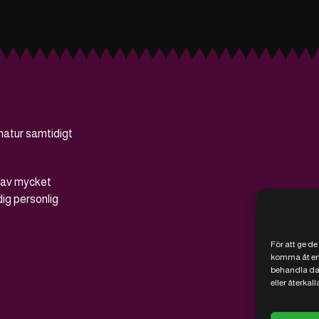
natur samtidigt
g av mycket
dig personlig
För att ge de
komma åt enhe
behandla dat
eller återka