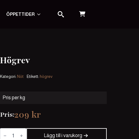
ÖPPETTIDER
SEARCH FOR:
Högrev
Kategori:
Nöt
Etikett:
högrev
Pris per kg
209
kr
Pris:
Högrev
mängd
Lägg till i varukorg