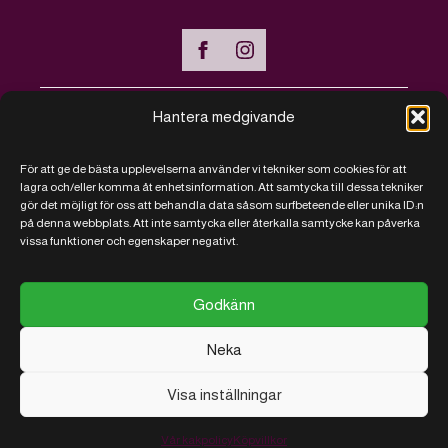
Hantera medgivande
Handla online
För att ge de bästa upplevelserna använder vi tekniker som cookies för att
Vanliga frågor - FAQ
lagra och/eller komma åt enhetsinformation. Att samtycka till dessa tekniker
gör det möjligt för oss att behandla data såsom surfbeteende eller unika ID:n
Kontakt
på denna webbplats. Att inte samtycka eller återkalla samtycke kan påverka
vissa funktioner och egenskaper negativt.
Köpvillkor
Vi sparar på kakor
Godkänn
Neka
Visa inställningar
© 2026 RJ Närproducerat
Utvecklad
av
AB
med
ITConnect
Vår kakpolicy
Köpvillkor