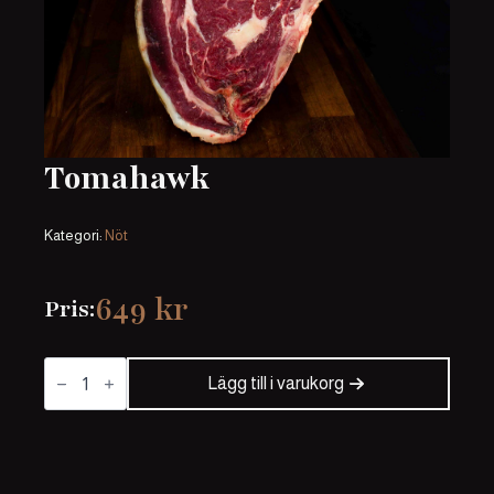
Tomahawk
Kategori:
Nöt
649
kr
Pris:
Tomahawk
mängd
Lägg till i varukorg