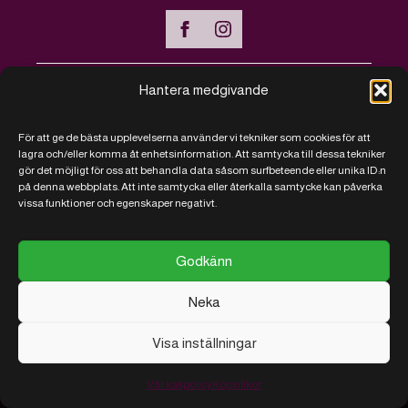
Hantera medgivande
Handla online
För att ge de bästa upplevelserna använder vi tekniker som cookies för att
Vanliga frågor - FAQ
lagra och/eller komma åt enhetsinformation. Att samtycka till dessa tekniker
gör det möjligt för oss att behandla data såsom surfbeteende eller unika ID:n
Kontakt
på denna webbplats. Att inte samtycka eller återkalla samtycke kan påverka
vissa funktioner och egenskaper negativt.
Köpvillkor
Vi sparar på kakor
Godkänn
Neka
Visa inställningar
© 2026 RJ Närproducerat
Utvecklad
av
AB
med
ITConnect
Vår kakpolicy
Köpvillkor