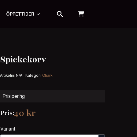
ÖPPETTIDER
SEARCH FOR:
Spickekorv
Artikelnr:
N/A
Kategori:
Chark
Pris per hg
40
kr
Pris:
Variant