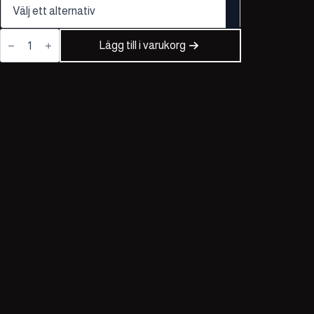
Spickekorv
mängd
Lägg till i varukorg