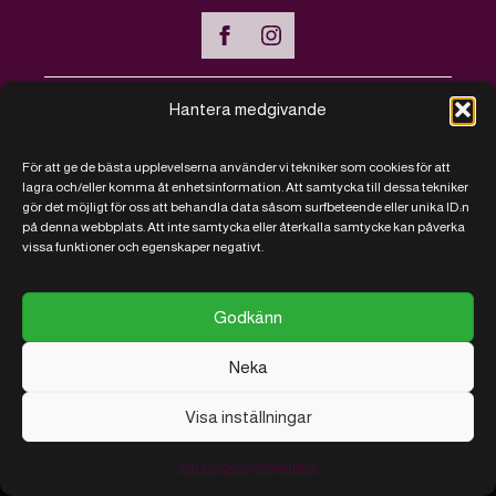
Hantera medgivande
Handla online
För att ge de bästa upplevelserna använder vi tekniker som cookies för att
Vanliga frågor - FAQ
lagra och/eller komma åt enhetsinformation. Att samtycka till dessa tekniker
gör det möjligt för oss att behandla data såsom surfbeteende eller unika ID:n
Kontakt
på denna webbplats. Att inte samtycka eller återkalla samtycke kan påverka
vissa funktioner och egenskaper negativt.
Köpvillkor
Vi sparar på kakor
Godkänn
Neka
Visa inställningar
© 2026 RJ Närproducerat
Utvecklad
av
AB
med
ITConnect
Vår kakpolicy
Köpvillkor