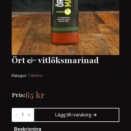
Ört & vitlöksmarinad
Kategori:
Tillbehör
65
kr
Pris:
Ört
&
Lägg till i varukorg
vitlöksmarinad
mängd
Beskrivning