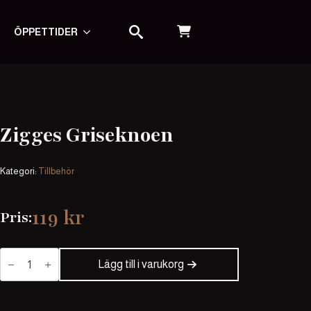
ÖPPETTIDER
SEARCH FOR:
Zigges Griseknoen
Kategori:
Tillbehör
119
kr
Pris:
Zigges
Griseknoen
Lägg till i varukorg
mängd