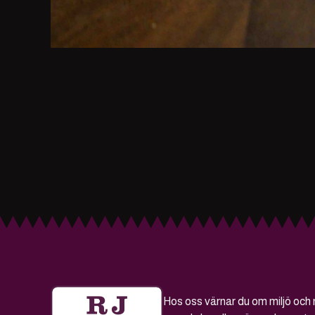
Hos oss värnar du om miljö och 