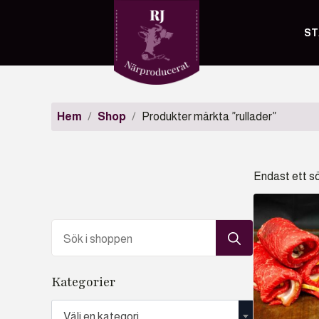
ST
Hem
Shop
Produkter märkta ”rullader”
Endast ett s
Search
for:
Kategorier
Välj en kategori